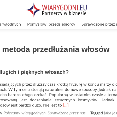
arygodnych
Pomysłowi przedsiębiorcy
Sprawdzone przez 
za metoda przedłużania włosów
długich i pięknych włosach?
siadających przez dłuższy czas krótką fryzurę w końcu marzy o 
ach. W tym celu stosują naturalne, domowe sposoby, jednak na
zeba bardzo długo czekać. Popularną w ostatnim czasie altern
tosowaną jest doczepianie sztucznych kosmyków. Jednak
Read
osów jest bardzo dużo. Nie jest to
[…]
more
 w
Polecamy wiarygodnych
,
Sprawdzone przez nas
Tagged
jaka jes
about