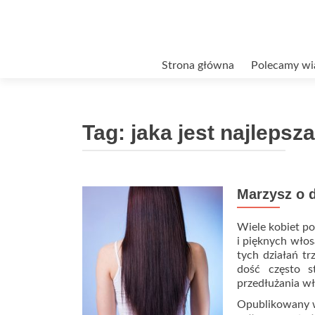
Przejdź
Strona główna
Polecamy wi
do
treści
Tag:
jaka jest najleps
Marzysz o 
Wiele kobiet po
i pięknych włos
tych działań tr
dość często s
przedłużania wł
Opublikowany