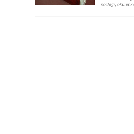
noclegi
,
okunink