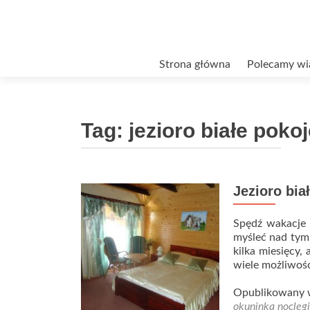
Przejdź
Strona główna
Polecamy wi
do
treści
Tag:
jezioro białe poko
Jezioro bia
Spędź wakacje w
myśleć nad tym,
kilka miesięcy,
wiele możliwośc
Opublikowany
okuninka noclegi