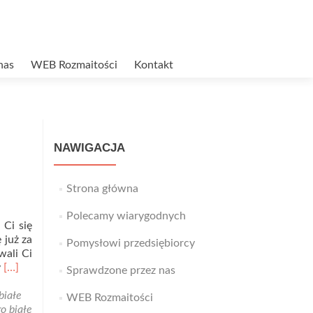
nas
WEB Rozmaitości
Kontakt
NAWIGACJA
Strona główna
Polecamy wiarygodnych
 Ci się
 już za
Pomysłowi przedsiębiorcy
wali Ci
Read
y
[…]
Sprawdzone przez nas
more
about
białe
WEB Rozmaitości
Jezioro
o białe