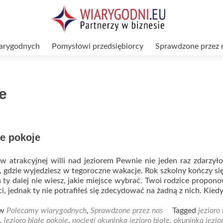
arygodnych
Pomysłowi przedsiębiorcy
Sprawdzone przez 
je
łe pokoje
 atrakcyjnej willi nad jeziorem Pewnie nie jeden raz zdarzyło
 gdzie wyjedziesz w tegoroczne wakacje. Rok szkolny kończy się
 a ty dalej nie wiesz, jakie miejsce wybrać. Twoi rodzice propono
i, jednak ty nie potrafiłeś się zdecydować na żadną z nich. Kied
 w
Polecamy wiarygodnych
,
Sprawdzone przez nas
Tagged
jezioro 
,
jezioro białe pokoje
,
noclegi okuninka jezioro białe
,
okuninka jezior