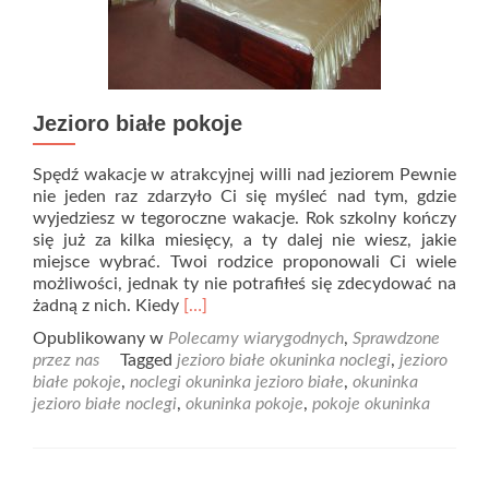
Jezioro białe pokoje
Spędź wakacje w atrakcyjnej willi nad jeziorem Pewnie
nie jeden raz zdarzyło Ci się myśleć nad tym, gdzie
wyjedziesz w tegoroczne wakacje. Rok szkolny kończy
się już za kilka miesięcy, a ty dalej nie wiesz, jakie
miejsce wybrać. Twoi rodzice proponowali Ci wiele
możliwości, jednak ty nie potrafiłeś się zdecydować na
Read
żadną z nich. Kiedy
[…]
more
Opublikowany w
Polecamy wiarygodnych
,
Sprawdzone
about
przez nas
Tagged
jezioro białe okuninka noclegi
,
jezioro
Jezioro
białe pokoje
,
noclegi okuninka jezioro białe
,
okuninka
białe
jezioro białe noclegi
,
okuninka pokoje
,
pokoje okuninka
pokoje