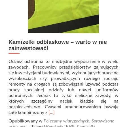
Kamizelki odblaskowe – warto w nie
zainwestować!
Odzież ochronna to niezbędne wyposażenie w wielu
zawodach. Pracownicy przedsiębiorstw zajmujących
się inwestycjami budowlanymi, wykonujących prace na
wysokościach czy prowadzących różnego rodzaju
remonty na drogach są zobowiązani używać podczas
pracy specjalnej odzieży lub nawet uniformów
ochronnych. Jednak to tylko nieliczne zawody, w
których szczególny nacisk kładzie się na
bezpieczeństwo. Czasami umundurowaniem bywają
Read
całe kombinezony z
[…]
more
Opublikowany w
Polecamy wiarygodnych
,
Sprawdzone
about
przez nas
Tagged
Kamizelki BHP
,
Kamizelki