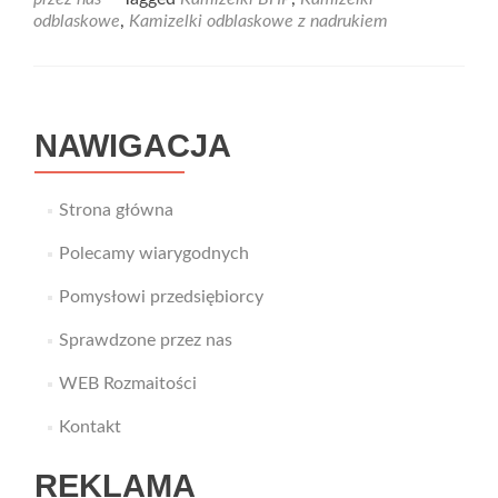
Kamizelki
odblaskowe
,
Kamizelki odblaskowe z nadrukiem
odblaskowe
–
warto
w
nie
NAWIGACJA
zainwestować!
Strona główna
Polecamy wiarygodnych
Pomysłowi przedsiębiorcy
Sprawdzone przez nas
WEB Rozmaitości
Kontakt
REKLAMA