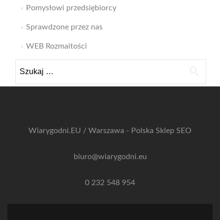
Pomysłowi przedsiębiorcy
Sprawdzone przez nas
WEB Rozmaitości
Szukaj:
Wiarygodni.EU / Warszawa - Polska
Sklep SEO
biuro@wiarygodni.eu
0 232 548 954