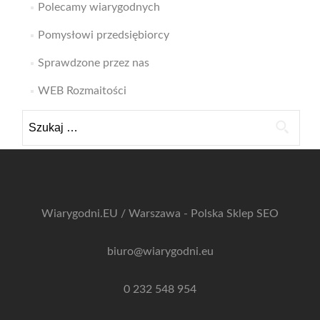
Polecamy wiarygodnych
Pomysłowi przedsiębiorcy
Sprawdzone przez nas
WEB Rozmaitości
Szukaj:
Wiarygodni.EU / Warszawa - Polska
Sklep SEO
biuro@wiarygodni.eu
0 232 548 954