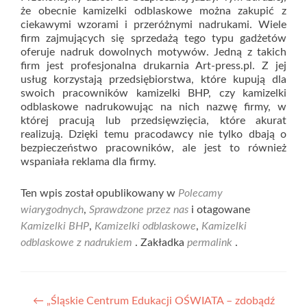
że obecnie kamizelki odblaskowe można zakupić z
ciekawymi wzorami i przeróżnymi nadrukami. Wiele
firm zajmujących się sprzedażą tego typu gadżetów
oferuje nadruk dowolnych motywów. Jedną z takich
firm jest profesjonalna drukarnia Art-press.pl. Z jej
usług korzystają przedsiębiorstwa, które kupują dla
swoich pracowników kamizelki BHP, czy kamizelki
odblaskowe nadrukowując na nich nazwę firmy, w
której pracują lub przedsięwzięcia, które akurat
realizują. Dzięki temu pracodawcy nie tylko dbają o
bezpieczeństwo pracowników, ale jest to również
wspaniała reklama dla firmy.
Ten wpis został opublikowany w
Polecamy
wiarygodnych
,
Sprawdzone przez nas
i otagowane
Kamizelki BHP
,
Kamizelki odblaskowe
,
Kamizelki
odblaskowe z nadrukiem
. Zakładka
permalink
.
Nawigacja
←
„Śląskie Centrum Edukacji OŚWIATA – zdobądź