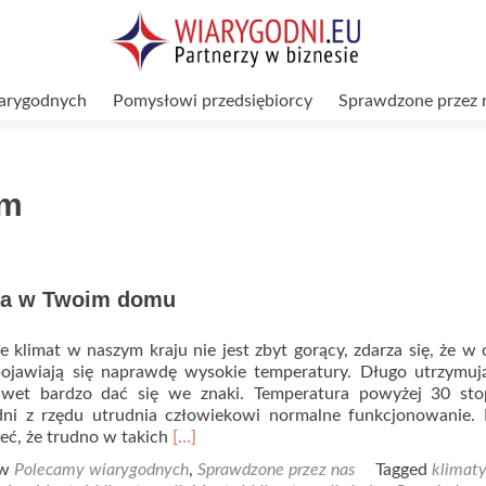
arygodnych
Pomysłowi przedsiębiorcy
Sprawdzone przez 
łm
ja w Twoim domu
 klimat w naszym kraju nie jest zbyt gorący, zdarza się, że w 
pojawiają się naprawdę wysokie temperatury. Długo utrzymuj
wet bardzo dać się we znaki. Temperatura powyżej 30 sto
dni z rzędu utrudnia człowiekowi normalne funkcjonowanie.
Read
eć, że trudno w takich
[…]
more
 w
Polecamy wiarygodnych
,
Sprawdzone przez nas
Tagged
klimaty
about