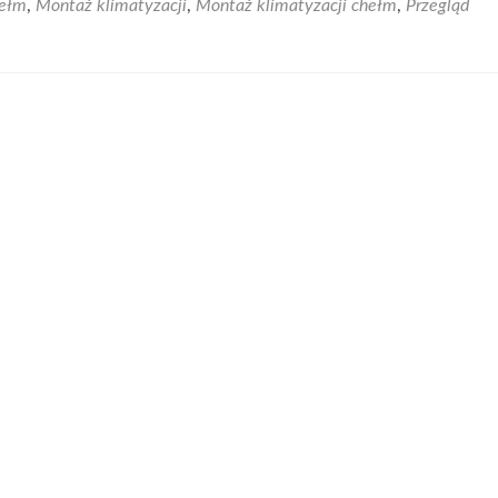
hełm
,
Montaż klimatyzacji
,
Montaż klimatyzacji chełm
,
Przegląd
Klimatyzacja
w
Twoim
domu