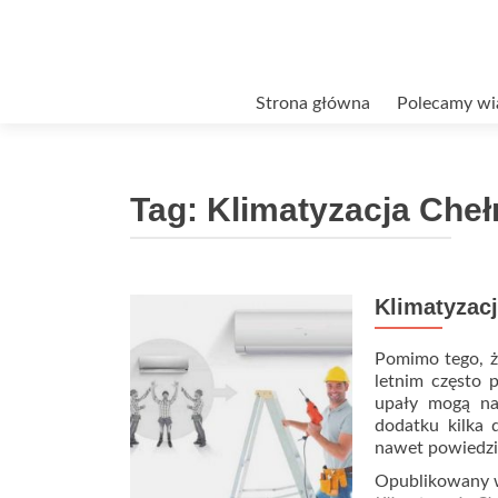
Przejdź
Strona główna
Polecamy wi
do
treści
Tag:
Klimatyzacja Che
Klimatyzac
Pomimo tego, że
letnim często 
upały mogą na
dodatku kilka 
nawet powiedzi
Opublikowany