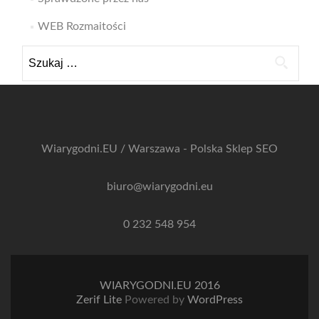
WEB Rozmaitości
Szukaj:
Wiarygodni.EU / Warszawa - Polska
Sklep SEO
biuro@wiarygodni.eu
0 232 548 954
WIARYGODNI.EU 2016
Zerif Lite
Powered by
WordPress