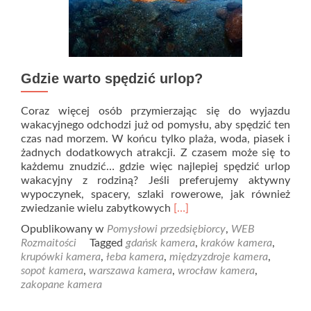
Gdzie warto spędzić urlop?
Coraz więcej osób przymierzając się do wyjazdu
wakacyjnego odchodzi już od pomysłu, aby spędzić ten
czas nad morzem. W końcu tylko plaża, woda, piasek i
żadnych dodatkowych atrakcji. Z czasem może się to
każdemu znudzić… gdzie więc najlepiej spędzić urlop
wakacyjny z rodziną? Jeśli preferujemy aktywny
wypoczynek, spacery, szlaki rowerowe, jak również
Read
zwiedzanie wielu zabytkowych
[…]
more
Opublikowany w
Pomysłowi przedsiębiorcy
,
WEB
about
Rozmaitości
Tagged
gdańsk kamera
,
kraków kamera
,
Gdzie
krupówki kamera
,
łeba kamera
,
międzyzdroje kamera
,
warto
sopot kamera
,
warszawa kamera
,
wrocław kamera
,
spędzić
zakopane kamera
urlop?