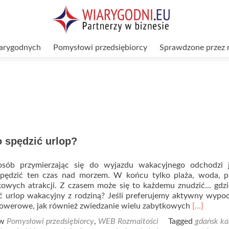
arygodnych
Pomysłowi przedsiębiorcy
Sprawdzone przez 
 spędzić urlop?
osób przymierzając się do wyjazdu wakacyjnego odchodzi 
pędzić ten czas nad morzem. W końcu tylko plaża, woda, pi
owych atrakcji. Z czasem może się to każdemu znudzić… gdzi
ić urlop wakacyjny z rodziną? Jeśli preferujemy aktywny wypo
Read
 rowerowe, jak również zwiedzanie wielu zabytkowych
[…]
more
 w
Pomysłowi przedsiębiorcy
,
WEB Rozmaitości
Tagged
gdańsk k
about