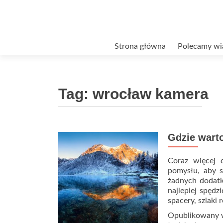
Przejdź
Strona główna
Polecamy wi
do
treści
Tag:
wrocław kamera
Gdzie warto
Coraz więcej 
pomysłu, aby s
żadnych dodatk
najlepiej spędz
spacery, szlaki
Opublikowany