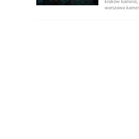
kraków kamera
,
warszawa kame