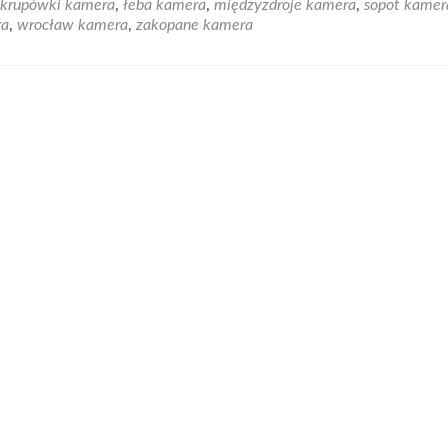
krupówki kamera
,
łeba kamera
,
międzyzdroje kamera
,
sopot kamer
Gdzie
ra
,
wrocław kamera
,
zakopane kamera
warto
spędzić
urlop?