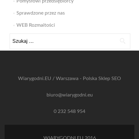
Pomysłowi przedsiębiorcy
Sprawdzone przez nas
WEB Rozmaitości
Szukaj:
Wiarygodni.EU / Warszawa - Polska
Sklep SEO
biuro@wiarygodni.eu
0 232 548 954
WIARYGODNI.EU 2016