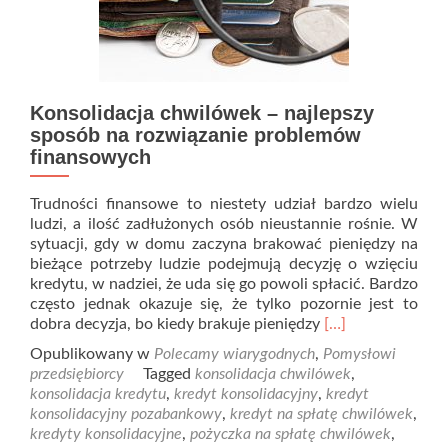
Konsolidacja chwilówek – najlepszy
sposób na rozwiązanie problemów
finansowych
Trudności finansowe to niestety udział bardzo wielu
ludzi, a ilość zadłużonych osób nieustannie rośnie. W
sytuacji, gdy w domu zaczyna brakować pieniędzy na
bieżące potrzeby ludzie podejmują decyzję o wzięciu
kredytu, w nadziei, że uda się go powoli spłacić. Bardzo
często jednak okazuje się, że tylko pozornie jest to
Read
dobra decyzja, bo kiedy brakuje pieniędzy
[…]
more
Opublikowany w
Polecamy wiarygodnych
,
Pomysłowi
about
przedsiębiorcy
Tagged
konsolidacja chwilówek
,
Konsolidacja
konsolidacja kredytu
,
kredyt konsolidacyjny
,
kredyt
chwilówek
konsolidacyjny pozabankowy
,
kredyt na spłatę chwilówek
,
–
kredyty konsolidacyjne
,
pożyczka na spłatę chwilówek
,
najlepszy