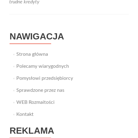
trudne kredyty
sposób
na
rozwiązanie
problemów
finansowych
NAWIGACJA
Strona główna
Polecamy wiarygodnych
Pomysłowi przedsiębiorcy
Sprawdzone przez nas
WEB Rozmaitości
Kontakt
REKLAMA