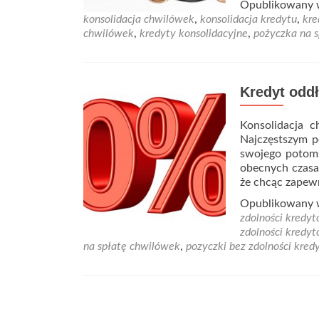
Opublikowany
konsolidacja chwilówek
,
konsolidacja kredytu
,
kre
chwilówek
,
kredyty konsolidacyjne
,
pożyczka na 
Kredyt odd
Konsolidacja 
Najczęstszym p
swojego potoms
obecnych czasa
że chcąc zapewn
Opublikowany
zdolności kredy
zdolności kredy
na spłatę chwilówek
,
pozyczki bez zdolności kred