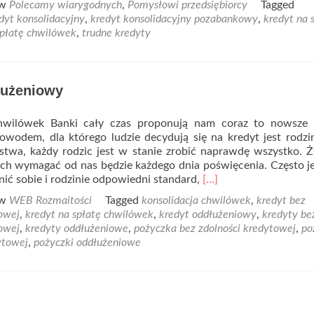
 w
Polecamy wiarygodnych
,
Pomysłowi przedsiębiorcy
Tagged
about
dyt konsolidacyjny
,
kredyt konsolidacyjny pozabankowy
,
kredyt na 
Konsolidacja
spłatę chwilówek
,
trudne kredyty
chwilówek
–
najlepszy
sposób
łużeniowy
na
rozwiązanie
chwilówek Banki cały czas proponują nam coraz to nowsze o
problemów
owodem, dla którego ludzie decydują się na kredyt jest rodzi
finansowych
twa, każdy rodzic jest w stanie zrobić naprawdę wszystko. 
ch wymagać od nas będzie każdego dnia poświęcenia. Często je
Read
ić sobie i rodzinie odpowiedni standard,
[…]
more
 w
WEB Rozmaitości
Tagged
konsolidacja chwilówek
,
kredyt bez
about
towej
,
kredyt na spłatę chwilówek
,
kredyt oddłużeniowy
,
kredyty be
Kredyt
towej
,
kredyty oddłużeniowe
,
pożyczka bez zdolności kredytowej
,
po
oddłużeniowy
ytowej
,
pożyczki oddłużeniowe