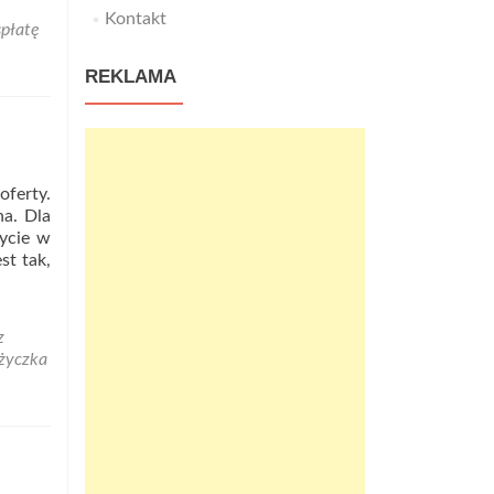
Kontakt
spłatę
REKLAMA
ferty.
na. Dla
Życie w
st tak,
z
życzka