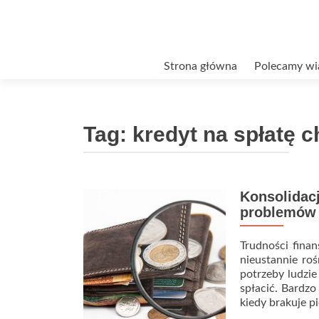
Przejdź
Strona główna
Polecamy wi
do
treści
Tag:
kredyt na spłatę 
Konsolidac
problemów
Trudności finan
nieustannie ro
potrzeby ludzie
spłacić. Bardzo
kiedy brakuje p