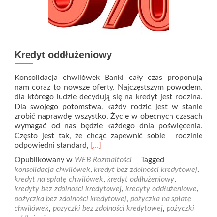
Kredyt oddłużeniowy
Konsolidacja chwilówek Banki cały czas proponują
nam coraz to nowsze oferty. Najczęstszym powodem,
dla którego ludzie decydują się na kredyt jest rodzina.
Dla swojego potomstwa, każdy rodzic jest w stanie
zrobić naprawdę wszystko. Życie w obecnych czasach
wymagać od nas będzie każdego dnia poświęcenia.
Często jest tak, że chcąc zapewnić sobie i rodzinie
Read
odpowiedni standard,
[…]
more
Opublikowany w
WEB Rozmaitości
Tagged
about
konsolidacja chwilówek
,
kredyt bez zdolności kredytowej
,
Kredyt
kredyt na spłatę chwilówek
,
kredyt oddłużeniowy
,
oddłużeniowy
kredyty bez zdolności kredytowej
,
kredyty oddłużeniowe
,
pożyczka bez zdolności kredytowej
,
pożyczka na spłatę
chwilówek
,
pozyczki bez zdolności kredytowej
,
pożyczki