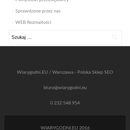
Sprawdzone przez nas
WEB Rozmaitości
Szukaj:
Wiarygodni.EU / Warszawa - Polska
Sklep SEO
biuro@wiarygodni.eu
0 232 548 954
WIARYGODNI.EU 2016