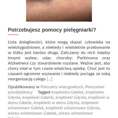
Potrzebujesz pomocy pielęgniarki?
Lista dolegliwości, które mogą skazać człowieka na
wielotygodniowe, a niekiedy i wieloletnie przebywanie
w łóżku jest bardzo długa. Zaliczamy do nich między
innymi wylew, udar, choroby: Parkinsona oraz
Alzheimera czy stwardnienie rozsiane. Ważne jest, aby
chory miał w tym czasie właściwą opiekę. Choć jest to
czasami ogromne wyzwanie i niekiedy pociąga za sobą
Read
reorganizację całego
[…]
more
Opublikowany w
Polecamy wiarygodnych
,
Pomysłowi
about
przedsiębiorcy
Tagged
kroplówka Gdańsk
,
kroplówka
Potrzebujesz
Gdynia
,
kroplówki Gdańsk
,
kroplówki Gdynia
,
kroplówki w
pomocy
domu Gdańsk
,
kroplówki w domu Gdynia
,
kroplówki
pielęgniarki?
witaminowe Gdańsk
,
kroplówki witaminowe Gdynia
,
wlewy witaminowe Gdańsk
,
wlewy witaminowe