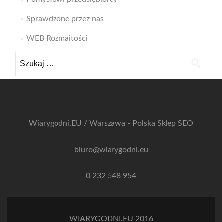
Sprawdzone przez nas
WEB Rozmaitości
Szukaj:
Wiarygodni.EU / Warszawa - Polska
Sklep SEO
biuro@wiarygodni.eu
0 232 548 954
WIARYGODNI.EU 2016