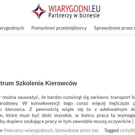
arygodnych
Pomysłowi przedsiębiorcy
Sprawdzone przez 
ntrum Szkolenia Kierowców
y można zauważyć, że bardzo rozwinął się zarówno transport 
arodowy. W konsekwencji tego coraz więcej mężczyzn p
o kierowca. Z pewnością wiąże się to z adekwatnym d
m, które musi być dość wysokie, w końcu praca ta wymaga
R
by dopiero szukające pracy w tym zawodzie muszą oczywiście
[
m
 w
Polecamy wiarygodnych
,
Sprawdzone przez nas
Tagged
certyfi
a