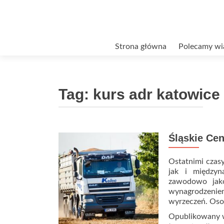
Przejdź
Strona główna
Polecamy wi
do
treści
Tag:
kurs adr katowice
Śląskie Ce
Ostatnimi czas
jak i międzyn
zawodowo jak
wynagrodzenie
wyrzeczeń. Oso
Opublikowany