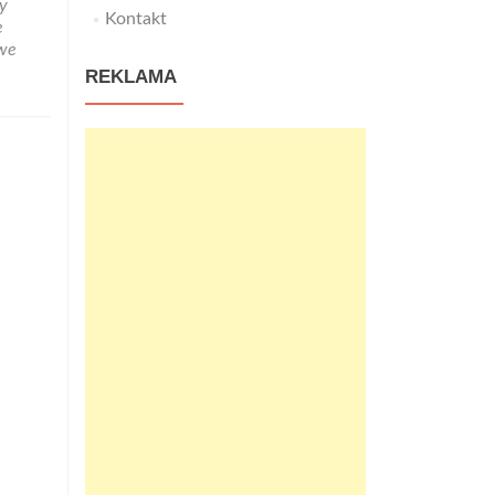
cy
ląskie
Kontakt
e
entrum
owe
zkolenia
REKLAMA
ierowców