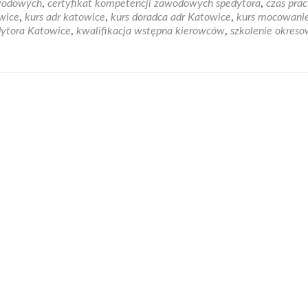
wodowych
,
certyfikat kompetencji zawodowych spedytora
,
czas pra
Ś
wice
,
kurs adr katowice
,
kurs doradca adr Katowice
,
kurs mocowani
C
dytora Katowice
,
kwalifikacja wstępna kierowców
,
szkolenie okres
S
K