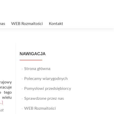
nas
WEB Rozmaitości
Kontakt
NAWIGACJA
Strona główna
Polecamy wiarygodnych
krajowy
racuje
Pomysłowi przedsiębiorcy
o tego
 wielu
Sprawdzone przez nas
ead
…]
ore
WEB Rozmaitości
kat
bout