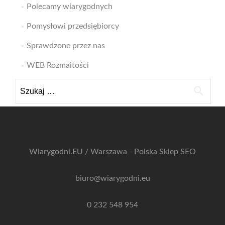
Polecamy wiarygodnych
Pomysłowi przedsiębiorcy
Sprawdzone przez nas
WEB Rozmaitości
Szukaj:
Wiarygodni.EU / Warszawa - Polska
Sklep SEO
biuro@wiarygodni.eu
0 232 548 954