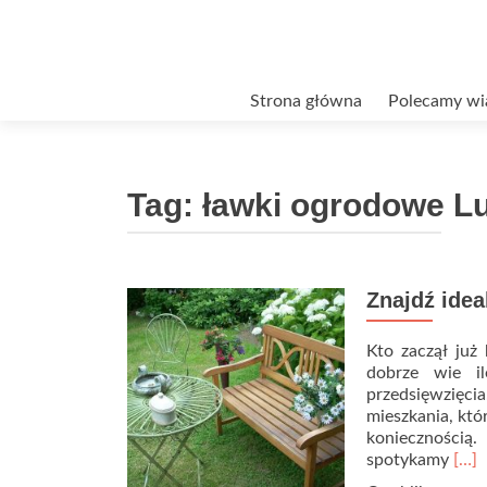
Przejdź
Strona główna
Polecamy wi
do
treści
Tag:
ławki ogrodowe Lu
Znajdź ide
Kto zaczął ju
dobrze wie il
przedsięwzięc
mieszkania, któ
koniecznością.
Rea
spotykamy
[…]
mor