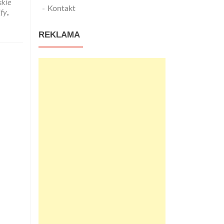
skie
Kontakt
jfy
,
REKLAMA