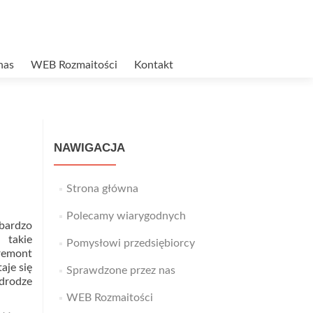
nas
WEB Rozmaitości
Kontakt
NAWIGACJA
Strona główna
Polecamy wiarygodnych
bardzo
 takie
Pomysłowi przedsiębiorcy
remont
aje się
Sprawdzone przez nas
drodze
WEB Rozmaitości