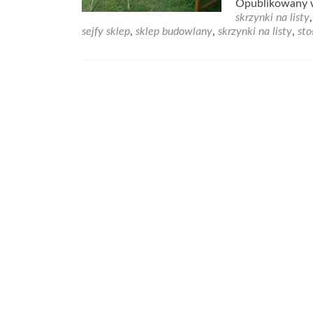
Opublikowany
abo
skrzynki na listy
Znaj
sejfy sklep
,
sklep budowlany
,
skrzynki na listy
,
sto
idea
meb
dla
swo
ogr