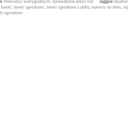
 w
Polecamy wiarygodnych
,
Sprawdzone przez nas
Tagged
lokator
ut
,
ławki
,
ławki ogrodowe
,
ławki ogrodowe Lublin
,
numery na dom
,
se
dź
ły ogrodowe
lne
le
jego
odu