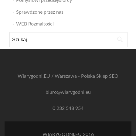
Pomysłowi przedsiębiorcy
Sprawdzone przez nas
WEB Rozmaitości
Szukaj:
Wiarygodni.EU / Warszawa - Polska
Sklep SEO
biuro@wiarygodni.eu
0 232 548 954
WIARYGODNI.EU 2016