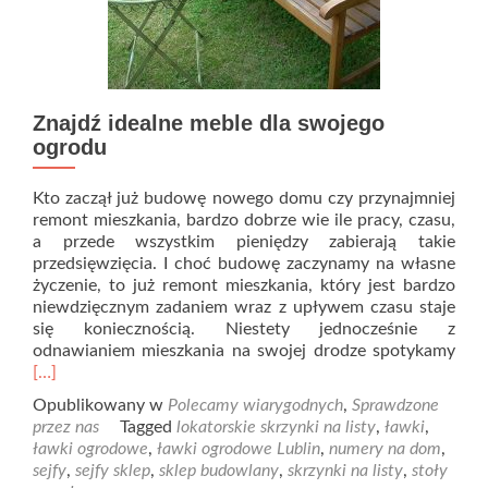
Znajdź idealne meble dla swojego
ogrodu
Kto zaczął już budowę nowego domu czy przynajmniej
remont mieszkania, bardzo dobrze wie ile pracy, czasu,
a przede wszystkim pieniędzy zabierają takie
przedsięwzięcia. I choć budowę zaczynamy na własne
życzenie, to już remont mieszkania, który jest bardzo
niewdzięcznym zadaniem wraz z upływem czasu staje
się koniecznością. Niestety jednocześnie z
Rea
odnawianiem mieszkania na swojej drodze spotykamy
mor
[…]
abo
Opublikowany w
Polecamy wiarygodnych
,
Sprawdzone
Zna
przez nas
Tagged
lokatorskie skrzynki na listy
,
ławki
,
idea
ławki ogrodowe
,
ławki ogrodowe Lublin
,
numery na dom
,
meb
sejfy
,
sejfy sklep
,
sklep budowlany
,
skrzynki na listy
,
stoły
dla