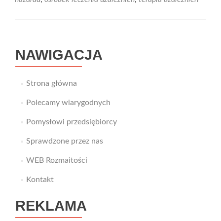
terapii
dla
osób
uzależnionych
od
NAWIGACJA
alkoholu
Strona główna
Polecamy wiarygodnych
Pomysłowi przedsiębiorcy
Sprawdzone przez nas
WEB Rozmaitości
Kontakt
REKLAMA