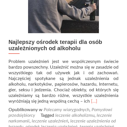
Najlepszy ośrodek terapii dla osób
uzależnionych od alkoholu
Problem uzależnień jest we współczesnym świecie
bardzo powszechny. Uzależnić można się w zasadzie od
wszystkiego tak od używek jak i od zachowań.
Najczęściej spotykane są jednak uzależnienia od
alkoholu, narkotyków, papierosów, hazardu, Internetu,
gier, seksu i jedzenia. Chociaż obiekty, od których się
uzależniamy są bardzo różne, wszystkie uzależnienia
Read
wyróżniają się jedną wspólną cechą – ich
[…]
more
Opublikowany w
Polecamy wiarygodnych
,
Pomysłowi
about
przedsiębiorcy
Tagged
leczenie alkoholizmu
,
leczenie
Najlepszy
narkomanii
,
leczenie uzależnień
,
leczenie uzależnienia od
ośrodek
hazardu
,
ośrodek leczenia uzależnień
,
terapia uzależnień