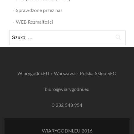
Sprawdzone przez nas
WEB Rozmaitości
Szukaj:
Wiarygodni.EU / Warszawa - Polska
Sklep SEO
biuro@wiarygodni.eu
0 232 548 954
WIARYGODNI.EU 2016