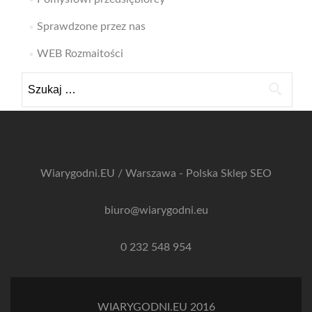
Sprawdzone przez nas
WEB Rozmaitości
Szukaj:
Wiarygodni.EU / Warszawa - Polska
Sklep SEO
biuro@wiarygodni.eu
0 232 548 954
WIARYGODNI.EU 2016