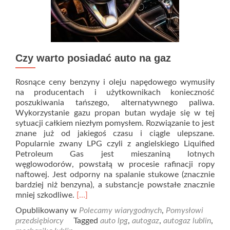
Czy warto posiadać auto na gaz
Rosnące ceny benzyny i oleju napędowego wymusiły
na producentach i użytkownikach konieczność
poszukiwania tańszego, alternatywnego paliwa.
Wykorzystanie gazu propan butan wydaje się w tej
sytuacji całkiem niezłym pomysłem. Rozwiązanie to jest
znane już od jakiegoś czasu i ciągle ulepszane.
Popularnie zwany LPG czyli z angielskiego Liquified
Petroleum Gas jest mieszaniną lotnych
węglowodorów, powstałą w procesie rafinacji ropy
naftowej. Jest odporny na spalanie stukowe (znacznie
bardziej niż benzyna), a substancje powstałe znacznie
mniej szkodliwe.
[…]
Opublikowany w
Polecamy wiarygodnych
,
Pomysłowi
przedsiębiorcy
Tagged
auto lpg
,
autogaz
,
autogaz lublin
,