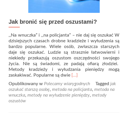
Jak bronić się przed oszustami?
,,Na wnuczka” i ,,na policjanta” – nie daj się oszukać W
dzisiejszych czasach drobne kradzieże i wyłudzenia są
bardzo popularne. Wiele osób, zwłaszcza starszych
daje się oszukać. Ludzie są strasznie łatwowierni i
niekiedy przekazują oszustom oszczędności swojego
życia. Nie są świadomi, ze padają ofiarą złodziei.
Metody kradzieży i wyłudzania pieniędzy mogą
Read
zaskakiwać. Popularne są dwie
[…]
more
Opublikowany w
Polecamy wiarygodnych
Tagged
jak
about
oszukać starszą osobę
,
metoda na policjanta
,
metoda na
Jak
wnuczka
,
metody na wyłudzenie pieniędzy
,
metody
bronić
oszustów
się
przed
oszustami?