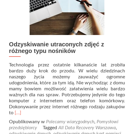
Odzyskiwanie utraconych zdjęć z
różnego typu nośników
Technologia przez ostatnie kilkanaście lat zrobiła
bardzo duży krok do przodu. W wielu dziedzinach
naszego życia możemy zauważyć ogromne
udogodnienia, które za tym idą. Nie wychodząc z domu
mamy bowiem możliwość załatwienia wielu bardzo
ważnych dla nas spraw. Potrzebujemy jedynie do tego
komputer z internetem oraz telefon komórkowy.
Dokonywanie przez internet różnego rodzaju zakupów
Read
to
[…]
more
Opublikowany w
Polecamy wiarygodnych
,
Pomysłowi
about
przedsiębiorcy
Tagged
All Data Recovery Warszawa
,
Odzyskiwanie
odzyskiwanie danych
,
odzyskiwanie danych kart pamięci
,