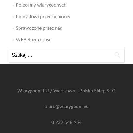
Polecamy wiarygodnych
Pomysłowi przedsiębiorcy
Sprawdzone przez nas
WEB Rozmaitości
Szukaj:
Wiarygodni.EU / Warszawa - Polska
Sklep SEO
biuro@wiarygodni.eu
0 232 548 954