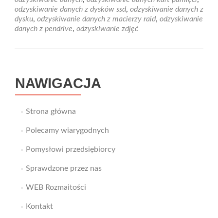
utraconych
odzyskiwanie danych z dysków ssd
,
odzyskiwanie danych z
zdjęć
dysku
,
odzyskiwanie danych z macierzy raid
,
odzyskiwanie
z
danych z pendrive
,
odzyskiwanie zdjęć
różnego
typu
nośników
NAWIGACJA
Strona główna
Polecamy wiarygodnych
Pomysłowi przedsiębiorcy
Sprawdzone przez nas
WEB Rozmaitości
Kontakt