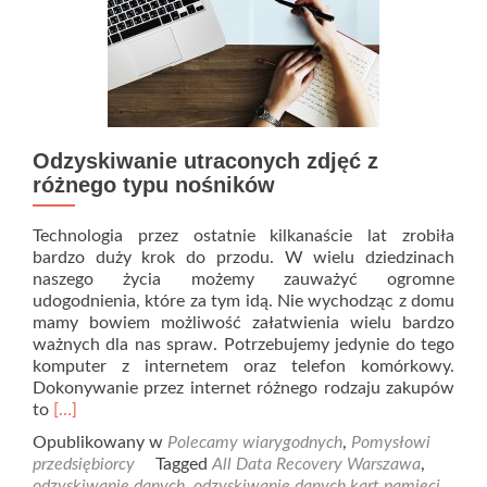
Odzyskiwanie utraconych zdjęć z
różnego typu nośników
Technologia przez ostatnie kilkanaście lat zrobiła
bardzo duży krok do przodu. W wielu dziedzinach
naszego życia możemy zauważyć ogromne
udogodnienia, które za tym idą. Nie wychodząc z domu
mamy bowiem możliwość załatwienia wielu bardzo
ważnych dla nas spraw. Potrzebujemy jedynie do tego
komputer z internetem oraz telefon komórkowy.
Dokonywanie przez internet różnego rodzaju zakupów
Read
to
[…]
more
Opublikowany w
Polecamy wiarygodnych
,
Pomysłowi
about
przedsiębiorcy
Tagged
All Data Recovery Warszawa
,
Odzyskiwanie
odzyskiwanie danych
,
odzyskiwanie danych kart pamięci
,