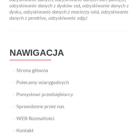
utraconych
odzyskiwanie danych z dysków ssd
,
odzyskiwanie danych z
zdjęć
dysku
,
odzyskiwanie danych z macierzy raid
,
odzyskiwanie
z
danych z pendrive
,
odzyskiwanie zdjęć
różnego
typu
nośników
NAWIGACJA
Strona główna
Polecamy wiarygodnych
Pomysłowi przedsiębiorcy
Sprawdzone przez nas
WEB Rozmaitości
Kontakt