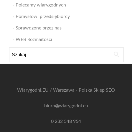
Polecamy wiarygodnych
Pomysłowi przedsiębiorcy
Sprawdzone przez nas
WEB Rozmaitości
Szukaj:
Wiarygodni.EU / Warszawa - Polska
Sklep SEO
biuro@wiarygodni.eu
0 232 548 954