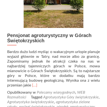
Pensjonat agroturystyczny w Górach
Świętokrzyskich
Bardzo dużo ludzi myśląc o wakacyjnym urlopie planuje
wyjazd głównie w Tatry, nad morze albo za granicę.
Zapominamy jednak ile atrakcji czeka na nas w
najbardziej tajemniczych górach w Polsce, mowa
mianowicie o Górach Świętokrzyskich. Są to najstarsze
góry w Polsce, które w dodatku mają bardzo
interesującą budowę geologiczną. Wynika ona z wielu
Read
przemian jakie
[…]
more
Opublikowany w
Polecamy wiarygodnych
,
WEB
about
Rozmaitości
Tagged
Agroturystyka Góry świętokrzyskie
,
Pensjonat
Agroturystyka świętokrzyskie
,
agroturystyka zielone
agroturystyczny
szkoły
,
noclegi świętokrzyskie
,
ośrodek agroturystyczny
,