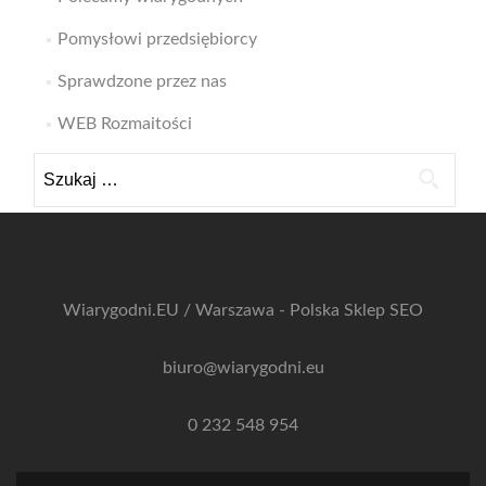
Pomysłowi przedsiębiorcy
Sprawdzone przez nas
WEB Rozmaitości
Szukaj:
Wiarygodni.EU / Warszawa - Polska
Sklep SEO
biuro@wiarygodni.eu
0 232 548 954