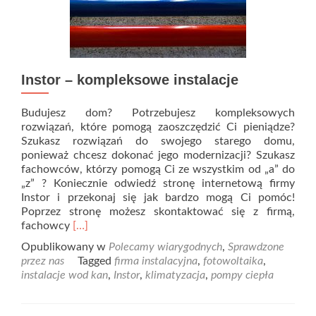
Instor – kompleksowe instalacje
Budujesz dom? Potrzebujesz kompleksowych
rozwiązań, które pomogą zaoszczędzić Ci pieniądze?
Szukasz rozwiązań do swojego starego domu,
ponieważ chcesz dokonać jego modernizacji? Szukasz
fachowców, którzy pomogą Ci ze wszystkim od „a” do
„z” ? Koniecznie odwiedź stronę internetową firmy
Instor i przekonaj się jak bardzo mogą Ci pomóc!
Poprzez stronę możesz skontaktować się z firmą,
Read
fachowcy
[…]
more
Opublikowany w
Polecamy wiarygodnych
,
Sprawdzone
about
przez nas
Tagged
firma instalacyjna
,
fotowoltaika
,
Instor
instalacje wod kan
,
Instor
,
klimatyzacja
,
pompy ciepła
–
kompleksowe
instalacje