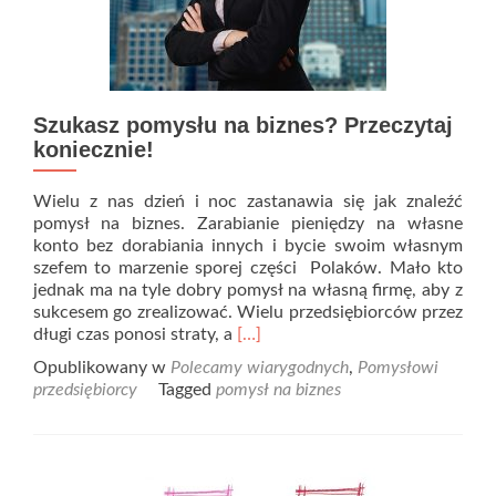
Szukasz pomysłu na biznes? Przeczytaj
koniecznie!
Wielu z nas dzień i noc zastanawia się jak znaleźć
pomysł na biznes. Zarabianie pieniędzy na własne
konto bez dorabiania innych i bycie swoim własnym
szefem to marzenie sporej części Polaków. Mało kto
jednak ma na tyle dobry pomysł na własną firmę, aby z
sukcesem go zrealizować. Wielu przedsiębiorców przez
Read
długi czas ponosi straty, a
[…]
more
Opublikowany w
Polecamy wiarygodnych
,
Pomysłowi
about
przedsiębiorcy
Tagged
pomysł na biznes
Szukasz
pomysłu
na
biznes?
Przeczytaj