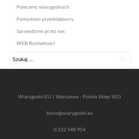
Polecamy wiarygodnych
Pomysłowi przedsiębiorcy
Sprawdzone przez nas
WEB Rozmaitości
Szukaj:
Wiarygodni.EU / Warszawa - Polska
Sklep SEO
biuro@wiarygodni.eu
0 232 548 954