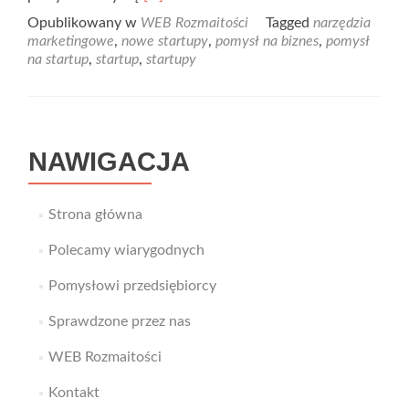
more
Opublikowany w
WEB Rozmaitości
Tagged
narzędzia
about
marketingowe
,
nowe startupy
,
pomysł na biznes
,
pomysł
Poznaj
na startup
,
startup
,
startupy
tajniki
startupów
NAWIGACJA
Strona główna
Polecamy wiarygodnych
Pomysłowi przedsiębiorcy
Sprawdzone przez nas
WEB Rozmaitości
Kontakt