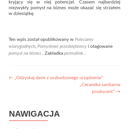
kryjący się w niej potencjał. Czasem najbardziej
niezwykły pomysł na biznes może okazać się strzałem
w dziesiątkę.
Ten wpis został opublikowany w
Polecamy
wiarygodnych
,
Pomysłowi przedsiębiorcy
i otagowane
pomysł na biznes
. Zakładka
permalink
.
Nawigacja
←
„Odzyskaj dane z uszkodzonego urządzenia”
„Ceramika sanitarna
wpisu
producent”
→
NAWIGACJA