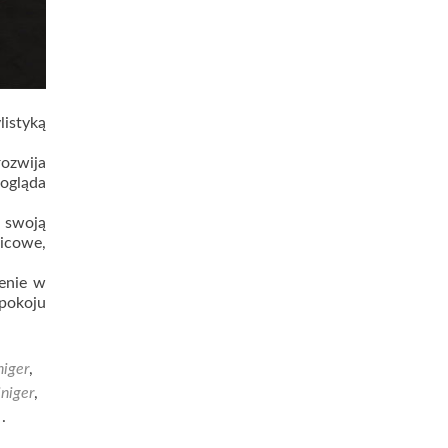
istyką
ozwija
Dogląda
ć swoją
nicowe,
żenie w
 pokoju
niger
,
iniger
,
k
.