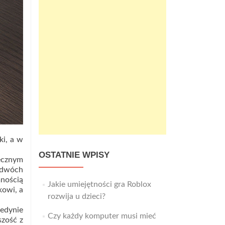
ki, a w
OSTATNIE WPISY
ecznym
 dwóch
nością
Jakie umiejętności gra Roblox
kowi, a
rozwija u dzieci?
jedynie
Czy każdy komputer musi mieć
szość z