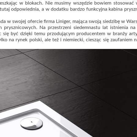
mieszkając w blokach. Nie musimy wszędzie bowiem stosować 
tutaj odpowiednia, a w dodatku bardzo funkcyjna kabina prys
iada w swojej ofercie firma Liniger, mająca swoją siedzibę w War
prysznicowych. Na przestrzeni siedemnastu lat istnienia na 
ąc się być dzięki temu przodującym producentem w branży ar
ko na rynek polski, ale też i niemiecki, ciesząc się zaufaniem 