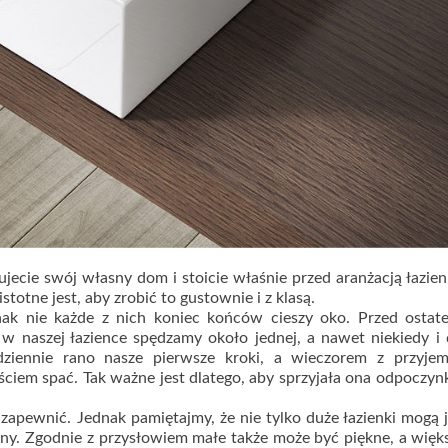
dujecie swój własny dom i stoicie właśnie przed aranżacją łazien
otne jest, aby zrobić to gustownie i z klasą.
ak nie każde z nich koniec końców cieszy oko. Przed ostat
w naszej łazience spędzamy około jednej, a nawet niekiedy i
ziennie rano nasze pierwsze kroki, a wieczorem z przyjem
ciem spać. Tak ważne jest dlatego, aby sprzyjała ona odpoczyn
apewnić. Jednak pamiętajmy, że nie tylko duże łazienki mogą 
ny. Zgodnie z przysłowiem małe także może być piękne, a więk