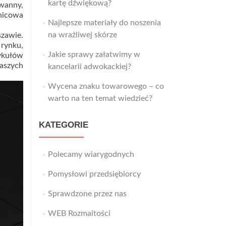
kartę dźwiękową?
wanny,
znicowa
Najlepsze materiały do noszenia
na wrażliwej skórze
szawie.
rynku,
Jakie sprawy załatwimy w
tykułów
naszych
kancelarii adwokackiej?
Wycena znaku towarowego – co
warto na ten temat wiedzieć?
KATEGORIE
Polecamy wiarygodnych
Pomysłowi przedsiębiorcy
Sprawdzone przez nas
WEB Rozmaitości