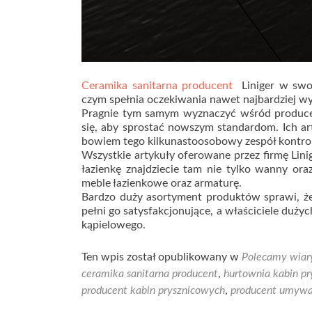
Ceramika sanitarna producent
Liniger w swoi
czym spełnia oczekiwania nawet najbardziej w
Pragnie tym samym wyznaczyć wśród producen
się, aby sprostać nowszym standardom. Ich a
bowiem tego kilkunastoosobowy zespół kontroli
Wszystkie artykuły oferowane przez firmę Lin
łazienkę znajdziecie tam nie tylko wanny ora
meble łazienkowe oraz armaturę.
Bardzo duży asortyment produktów sprawi, że 
pełni go satysfakcjonujące, a właściciele du
kąpielowego.
Ten wpis został opublikowany w
Polecamy wiar
ceramika sanitarna producent
,
hurtownia kabin p
producent kabin prysznicowych
,
producent umywa