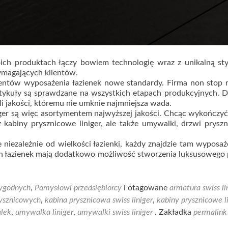
ch produktach łączy bowiem technologię wraz z unikalną styl
ymagających klientów.
tów wyposażenia łazienek nowe standardy. Firma non stop r
rtykuły są sprawdzane na wszystkich etapach produkcyjnych. 
 jakości, któremu nie umknie najmniejsza wada.
iger są więc asortymentem najwyższej jakości. Chcąc wykończy
z kabiny prysznicowe liniger, ale także umywalki, drzwi prysz
niezależnie od wielkości łazienki, każdy znajdzie tam wyposa
żych łazienek mają dodatkowo możliwość stworzenia luksusowego
ygodnych
,
Pomysłowi przedsiębiorcy
i otagowane
armatura swiss li
rysznicowych
,
kabina prysznicowa swiss liniger
,
kabiny prysznicowe l
lek
,
umywalka liniger
,
umywalki swiss liniger
. Zakładka
permalin