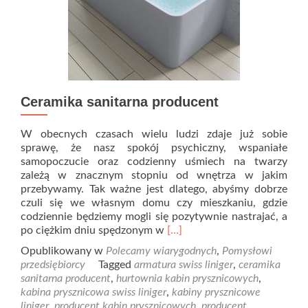
Ceramika sanitarna producent
W obecnych czasach wielu ludzi zdaje już sobie
sprawę, że nasz spokój psychiczny, wspaniałe
samopoczucie oraz codzienny uśmiech na twarzy
zależą w znacznym stopniu od wnętrza w jakim
przebywamy. Tak ważne jest dlatego, abyśmy dobrze
czuli się we własnym domu czy mieszkaniu, gdzie
codziennie będziemy mogli się pozytywnie nastrajać, a
Read
po ciężkim dniu spędzonym w
[…]
more
Opublikowany w
Polecamy wiarygodnych
,
Pomysłowi
about
przedsiębiorcy
Tagged
armatura swiss liniger
,
ceramika
Ceramika
sanitarna producent
,
hurtownia kabin prysznicowych
,
sanitarna
kabina prysznicowa swiss liniger
,
kabiny prysznicowe
producent
liniger
,
producent kabin prysznicowych
,
producent