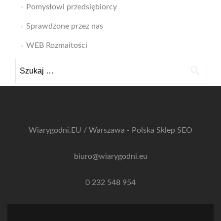
Pomysłowi przedsiębiorcy
Sprawdzone przez nas
WEB Rozmaitości
Szukaj:
Wiarygodni.EU / Warszawa - Polska
Sklep SEO
biuro@wiarygodni.eu
0 232 548 954