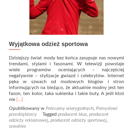
Wyjątkowa odzież sportowa
Dzisiejszy świat mody bez końca zasypuje nas nowymi
trendami, stylami i fasonami. W telewizji powstaje
wiele programów oceniających – najczęściej
negatywnie – stylizacje gwiazd i celebrytów. Internet
pęka w szwach od modowych blogów i stron
informujących na bieżąco, że aktualnie modny jest ten
fason, ten kolor, taka sukienka i takie buty. A jeśli ktoś
Read
nie
[…]
more
Opublikowany w
Polecamy wiarygodnych
,
Pomysłowi
about
przedsiębiorcy
Tagged
producent bluz
,
producent
Wyjątkowa
odzieży reklamowej
,
producent odzieży sportowej
,
odzież
szwalnia
sportowa