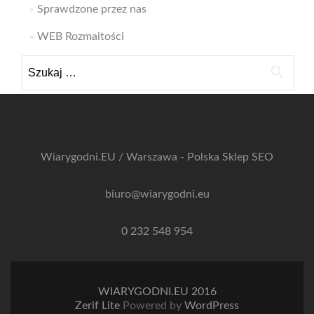
Sprawdzone przez nas
WEB Rozmaitości
Szukaj:
Wiarygodni.EU / Warszawa - Polska
Sklep SEO
biuro@wiarygodni.eu
0 232 548 954
WIARYGODNI.EU 2016
Zerif Lite
Powered by
WordPress