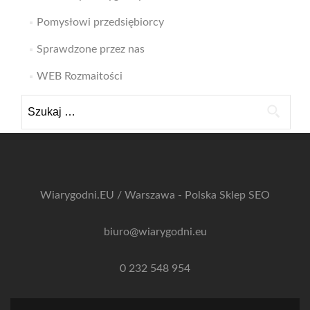
Pomysłowi przedsiębiorcy
Sprawdzone przez nas
WEB Rozmaitości
Szukaj:
Wiarygodni.EU / Warszawa - Polska
Sklep SEO
biuro@wiarygodni.eu
0 232 548 954