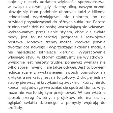
staje się niestety udziałem większości społeczeństwa,
w związku z czym, gdy idziemy ulicą, naszym oczom
ukazuje się tłum podobnie ubranych ludzi z kilkoma
jednostkami wyróżniającymi się ubiorem, bo na
przykład przynależącymi do różnych subkultur. Bardzo
trudno trafić dziś na osobę wyróżniającą się własnym,
wykreowanym przez siebie stylem, choć dla świata
mody jest to najbardziej pożądana i rozwojowa
postawa. Modowe trendy można kreować jedynie
tworząc coś nowego i wyprzedzając aktualną modę, a
nie naśladując istniejące kierunki. Wypracowanie
własnego stylu, w którym czulibyśmy się wyjątkowo i
wygodnie jest niestety trudne, ponieważ wymaga nie
tylko sporej inwencji, ale także odwagi. Jest to bowiem
jednoznaczne z wystawieniem swoich pomysłów na
krytykę, a nie każdy jest na to gotowy. Z drugiej jednak
strony pierwszymi krytykami są zwykle ci, którzy nie do
końca mają odwagę wyróżniać się spośród tłumu, więc
może nie warto się tym przejmować. W ten właśnie
sposób szereg świetnych projektów nie ma szansy
oglądać światła dziennego, a pomysły wędrują do
szuflady.