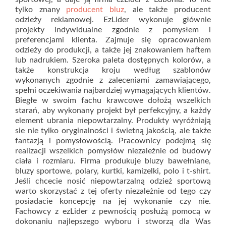
tylko znany
producent bluz
, ale także producent
odzieży reklamowej. EzLider wykonuje głównie
projekty indywidualne zgodnie z pomysłem i
preferencjami klienta. Zajmuje się opracowaniem
odzieży do produkcji, a także jej znakowaniem haftem
lub nadrukiem. Szeroka paleta dostępnych kolorów, a
także konstrukcja kroju według szablonów
wykonanych zgodnie z zaleceniami zamawiającego,
spełni oczekiwania najbardziej wymagających klientów.
Biegłe w swoim fachu krawcowe dołożą wszelkich
starań, aby wykonany projekt był perfekcyjny, a każdy
element ubrania niepowtarzalny. Produkty wyróżniają
sie nie tylko oryginalności i świetną jakością, ale także
fantazją i pomysłowością. Pracownicy podejmą się
realizacji wszelkich pomysłów niezależnie od budowy
ciała i rozmiaru. Firma produkuje bluzy bawełniane,
bluzy sportowe, polary, kurtki, kamizelki, polo i t-shirt.
Jeśli chcecie nosić niepowtarzalną odzież sportową
warto skorzystać z tej oferty niezależnie od tego czy
posiadacie koncepcję na jej wykonanie czy nie.
Fachowcy z ezLider z pewnością posłużą pomocą w
dokonaniu najlepszego wyboru i stworzą dla Was