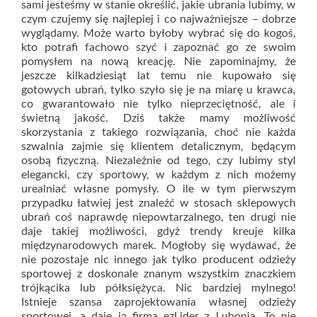
sami jesteśmy w stanie określić, jakie ubrania lubimy, w
czym czujemy się najlepiej i co najważniejsze – dobrze
wyglądamy. Może warto byłoby wybrać się do kogoś,
kto potrafi fachowo szyć i zapoznać go ze swoim
pomysłem na nową kreację. Nie zapominajmy, że
jeszcze kilkadziesiąt lat temu nie kupowało się
gotowych ubrań, tylko szyło się je na miarę u krawca,
co gwarantowało nie tylko nieprzeciętność, ale i
świetną jakość. Dziś także mamy możliwość
skorzystania z takiego rozwiązania, choć nie każda
szwalnia zajmie się klientem detalicznym, będącym
osobą fizyczną. Niezależnie od tego, czy lubimy styl
elegancki, czy sportowy, w każdym z nich możemy
urealniać własne pomysły. O ile w tym pierwszym
przypadku łatwiej jest znaleźć w stosach sklepowych
ubrań coś naprawdę niepowtarzalnego, ten drugi nie
daje takiej możliwości, gdyż trendy kreuje kilka
międzynarodowych marek. Mogłoby się wydawać, że
nie pozostaje nic innego jak tylko producent odzieży
sportowej z doskonale znanym wszystkim znaczkiem
trójkącika lub półksiężyca. Nic bardziej mylnego!
Istnieje szansa zaprojektowania własnej odzieży
sportowej, a daje ją firma ezLider z Lubonia. To nie