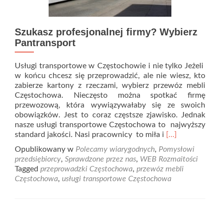
Szukasz profesjonalnej firmy? Wybierz
Pantransport
Usługi transportowe w Częstochowie i nie tylko Jeżeli
w końcu chcesz się przeprowadzić, ale nie wiesz, kto
zabierze kartony z rzeczami, wybierz przewóz mebli
Częstochowa. Nieczęsto można spotkać firmę
przewozową, która wywiązywałaby się ze swoich
obowiązków. Jest to coraz częstsze zjawisko. Jednak
nasze usługi transportowe Częstochowa to najwyższy
Read
standard jakości. Nasi pracownicy to miła i
[…]
more
Opublikowany w
Polecamy wiarygodnych
,
Pomysłowi
about
przedsiębiorcy
,
Sprawdzone przez nas
,
WEB Rozmaitości
Szukasz
Tagged
przeprowadzki Częstochowa
,
przewóz mebli
profesjonalnej
Częstochowa
,
usługi transportowe Częstochowa
firmy?
Wybierz
Pantransport