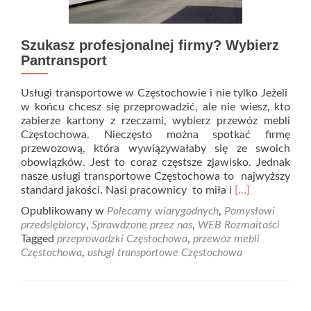
Szukasz profesjonalnej firmy? Wybierz
Pantransport
Usługi transportowe w Częstochowie i nie tylko Jeżeli
w końcu chcesz się przeprowadzić, ale nie wiesz, kto
zabierze kartony z rzeczami, wybierz przewóz mebli
Częstochowa. Nieczęsto można spotkać firmę
przewozową, która wywiązywałaby się ze swoich
obowiązków. Jest to coraz częstsze zjawisko. Jednak
nasze usługi transportowe Częstochowa to najwyższy
Read
standard jakości. Nasi pracownicy to miła i
[…]
more
Opublikowany w
Polecamy wiarygodnych
,
Pomysłowi
about
przedsiębiorcy
,
Sprawdzone przez nas
,
WEB Rozmaitości
Szukasz
Tagged
przeprowadzki Częstochowa
,
przewóz mebli
profesjonalnej
Częstochowa
,
usługi transportowe Częstochowa
firmy?
Wybierz
Pantransport