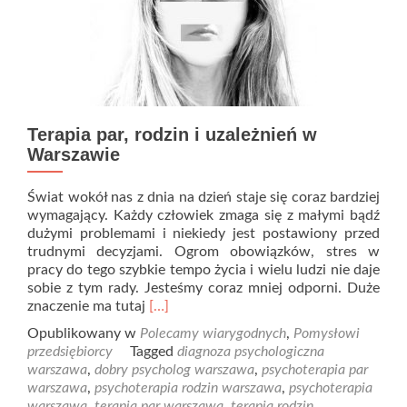
Terapia par, rodzin i uzależnień w
Warszawie
Świat wokół nas z dnia na dzień staje się coraz bardziej
wymagający. Każdy człowiek zmaga się z małymi bądź
dużymi problemami i niekiedy jest postawiony przed
trudnymi decyzjami. Ogrom obowiązków, stres w
pracy do tego szybkie tempo życia i wielu ludzi nie daje
sobie z tym rady. Jesteśmy coraz mniej odporni. Duże
Read
znaczenie ma tutaj
[…]
more
Opublikowany w
Polecamy wiarygodnych
,
Pomysłowi
about
przedsiębiorcy
Tagged
diagnoza psychologiczna
Terapia
warszawa
,
dobry psycholog warszawa
,
psychoterapia par
par,
warszawa
,
psychoterapia rodzin warszawa
,
psychoterapia
rodzin
warszawa
,
terapia par warszawa
,
terapia rodzin