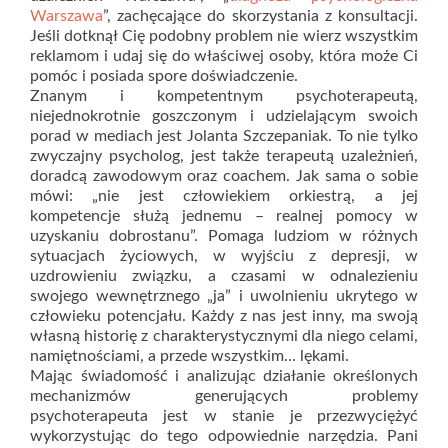
Warszawa
”, zachęcające do skorzystania z konsultacji.
Jeśli dotknął Cię podobny problem nie wierz wszystkim
reklamom i udaj się do właściwej osoby, która może Ci
pomóc i posiada spore doświadczenie.
Znanym i kompetentnym psychoterapeutą,
niejednokrotnie goszczonym i udzielającym swoich
porad w mediach jest Jolanta Szczepaniak. To nie tylko
zwyczajny psycholog, jest także terapeutą uzależnień,
doradcą zawodowym oraz coachem. Jak sama o sobie
mówi: „nie jest człowiekiem orkiestrą, a jej
kompetencje służą jednemu – realnej pomocy w
uzyskaniu dobrostanu”. Pomaga ludziom w różnych
sytuacjach życiowych, w wyjściu z depresji, w
uzdrowieniu związku, a czasami w odnalezieniu
swojego wewnętrznego „ja” i uwolnieniu ukrytego w
człowieku potencjału. Każdy z nas jest inny, ma swoją
własną historię z charakterystycznymi dla niego celami,
namiętnościami, a przede wszystkim… lękami.
Mając świadomość i analizując działanie określonych
mechanizmów generujących problemy
psychoterapeuta jest w stanie je przezwyciężyć
wykorzystując do tego odpowiednie narzędzia. Pani