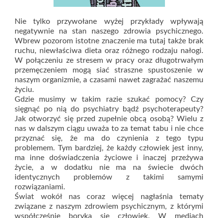
Nie tylko przywołane wyżej przykłady wpływają
negatywnie na stan naszego zdrowia psychicznego.
Wbrew pozorom istotne znaczenie ma tutaj także brak
ruchu, niewłaściwa dieta oraz różnego rodzaju nałogi.
W połączeniu ze stresem w pracy oraz długotrwałym
przemęczeniem mogą siać straszne spustoszenie w
naszym organizmie, a czasami nawet zagrażać naszemu
życiu.
Gdzie musimy w takim razie szukać pomocy? Czy
sięgnąć po nią do psychiatry bądź psychoterapeuty?
Jak otworzyć się przed zupełnie obcą osobą? Wielu z
nas w dalszym ciągu uważa to za temat tabu i nie chce
przyznać się, że ma do czynienia z tego typu
problemem. Tym bardziej, że każdy człowiek jest inny,
ma inne doświadczenia życiowe i inaczej przeżywa
życie, a w dodatku nie ma na świecie dwóch
identycznych problemów z takimi samymi
rozwiązaniami.
Świat wokół nas coraz więcej nagłaśnia tematy
związane z naszym zdrowiem psychicznym, z którymi
współcześnie boryka się człowiek. W mediach