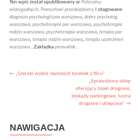
Ten wpis został opublikowany w
Polecamy
wiarygodnych
,
Pomysłowi przedsiębiorcy
i otagowane
diagnoza psychologiczna warszawa
,
dobry psycholog
warszawa
,
psychoterapia par warszawa
,
psychoterapia
rodzin warszawa
,
psychoterapia warszawa
,
terapia par
warszawa
,
terapia rodzin warszawa
,
terapia uzależnień
warszawa
. Zakładka
permalink
.
Nawigacja
←
„Szeroki wybór damskich torebek z filcu”
„Sprawdzony sklep
wpisu
oferujący znaki drogowe,
blokady parkingowe, lustra
drogowe i sklepowe”
→
NAWIGACJA