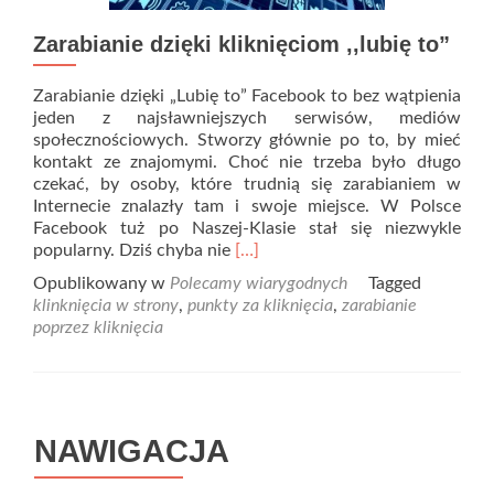
Zarabianie dzięki kliknięciom ,,lubię to”
Zarabianie dzięki „Lubię to” Facebook to bez wątpienia
jeden z najsławniejszych serwisów, mediów
społecznościowych. Stworzy głównie po to, by mieć
kontakt ze znajomymi. Choć nie trzeba było długo
czekać, by osoby, które trudnią się zarabianiem w
Internecie znalazły tam i swoje miejsce. W Polsce
Facebook tuż po Naszej-Klasie stał się niezwykle
Read
popularny. Dziś chyba nie
[…]
more
Opublikowany w
Polecamy wiarygodnych
Tagged
about
klinknięcia w strony
,
punkty za kliknięcia
,
zarabianie
Zarabianie
poprzez kliknięcia
dzięki
kliknięciom
,,lubię
to”
NAWIGACJA