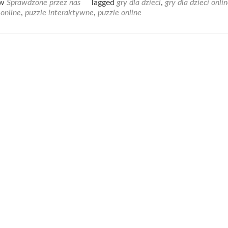
 w
Sprawdzone przez nas
Tagged
gry dla dzieci
,
gry dla dzieci onli
abo
 online
,
puzzle interaktywne
,
puzzle online
Puzz
dla
dzie
onli
–
idea
dla
roz
dzie