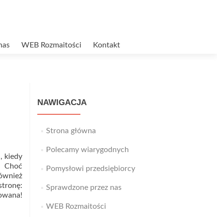
nas
WEB Rozmaitości
Kontakt
NAWIGACJA
Strona główna
Polecamy wiarygodnych
, kiedy
. Choć
Pomysłowi przedsiębiorcy
również
stronę:
Sprawdzone przez nas
towana!
d
WEB Rozmaitości
e