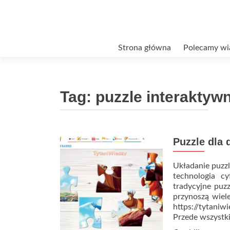
Przejdź
Strona główna
Polecamy wi
do
treści
Tag:
puzzle interaktyw
Puzzle dla 
Układanie puzzli
technologia c
tradycyjne puzz
przynoszą wiele
https://tytani
Przede wszystki