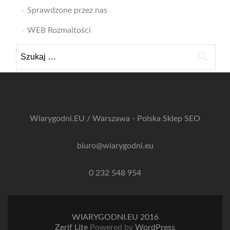
Sprawdzone przez nas
WEB Rozmaitości
Szukaj:
Wiarygodni.EU / Warszawa - Polska
Sklep SEO
biuro@wiarygodni.eu
0 232 548 954
WIARYGODNI.EU 2016
Zerif Lite
Powered by
WordPress