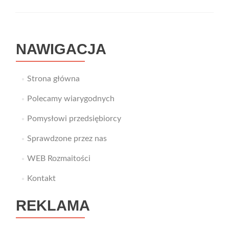
dzieci
online
–
idealne
NAWIGACJA
dla
rozwoju
dziecka
Strona główna
Polecamy wiarygodnych
Pomysłowi przedsiębiorcy
Sprawdzone przez nas
WEB Rozmaitości
Kontakt
REKLAMA