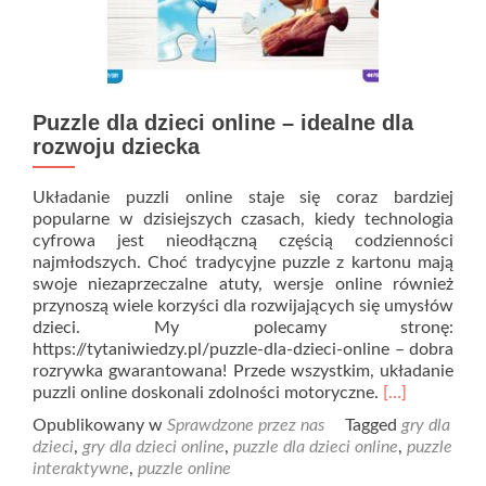
Puzzle dla dzieci online – idealne dla
rozwoju dziecka
Układanie puzzli online staje się coraz bardziej
popularne w dzisiejszych czasach, kiedy technologia
cyfrowa jest nieodłączną częścią codzienności
najmłodszych. Choć tradycyjne puzzle z kartonu mają
swoje niezaprzeczalne atuty, wersje online również
przynoszą wiele korzyści dla rozwijających się umysłów
dzieci. My polecamy stronę:
https://tytaniwiedzy.pl/puzzle-dla-dzieci-online – dobra
rozrywka gwarantowana! Przede wszystkim, układanie
Read
puzzli online doskonali zdolności motoryczne.
[…]
more
Opublikowany w
Sprawdzone przez nas
Tagged
gry dla
about
dzieci
,
gry dla dzieci online
,
puzzle dla dzieci online
,
puzzle
Puzzle
interaktywne
,
puzzle online
dla