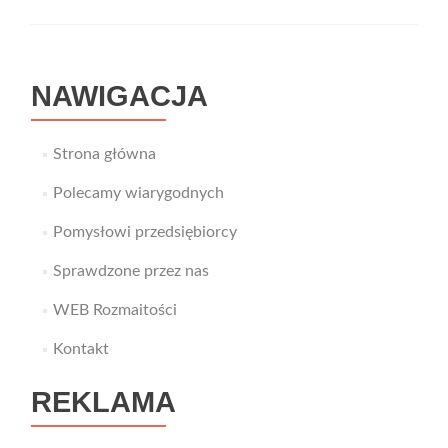
zbadaj
zasięg
swojej
sieci
NAWIGACJA
WiFi
Strona główna
Polecamy wiarygodnych
Pomysłowi przedsiębiorcy
Sprawdzone przez nas
WEB Rozmaitości
Kontakt
REKLAMA