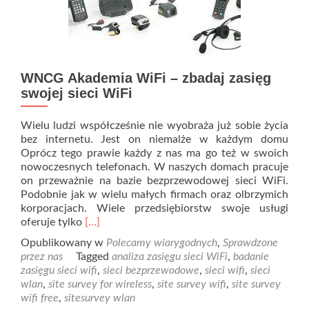
WNCG Akademia WiFi – zbadaj zasięg
swojej sieci WiFi
Wielu ludzi współcześnie nie wyobraża już sobie życia
bez internetu. Jest on niemalże w każdym domu
Oprócz tego prawie każdy z nas ma go też w swoich
nowoczesnych telefonach. W naszych domach pracuje
on przeważnie na bazie bezprzewodowej sieci WiFi.
Podobnie jak w wielu małych firmach oraz olbrzymich
korporacjach. Wiele przedsiębiorstw swoje usługi
Read
oferuje tylko
[…]
more
Opublikowany w
Polecamy wiarygodnych
,
Sprawdzone
about
przez nas
Tagged
analiza zasięgu sieci WiFi
,
badanie
WNCG
zasięgu sieci wifi
,
sieci bezprzewodowe
,
sieci wifi
,
sieci
Akademia
wlan
,
site survey for wireless
,
site survey wifi
,
site survey
WiFi
wifi free
,
sitesurvey wlan
–