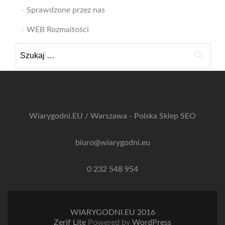
Sprawdzone przez nas
WEB Rozmaitości
Szukaj:
Wiarygodni.EU / Warszawa - Polska
Sklep SEO
biuro@wiarygodni.eu
0 232 548 954
WIARYGODNI.EU 2016
Zerif Lite
Powered by
WordPress