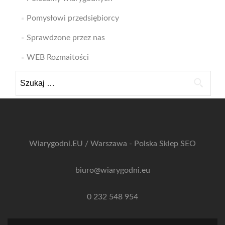
Pomysłowi przedsiębiorcy
Sprawdzone przez nas
WEB Rozmaitości
Szukaj:
Wiarygodni.EU / Warszawa - Polska
Sklep SEO
biuro@wiarygodni.eu
0 232 548 954