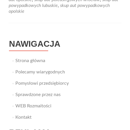
stare
powypadkowych lubuskie
,
skup aut powypadkowych
auto
opolskie
pod
blokiem?
Przeczytaj
koniecznie!
NAWIGACJA
Strona główna
Polecamy wiarygodnych
Pomysłowi przedsiębiorcy
Sprawdzone przez nas
WEB Rozmaitości
Kontakt