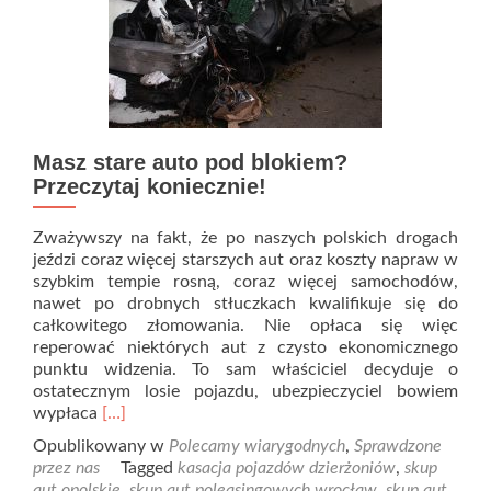
Masz stare auto pod blokiem?
Przeczytaj koniecznie!
Zważywszy na fakt, że po naszych polskich drogach
jeździ coraz więcej starszych aut oraz koszty napraw w
szybkim tempie rosną, coraz więcej samochodów,
nawet po drobnych stłuczkach kwalifikuje się do
całkowitego złomowania. Nie opłaca się więc
reperować niektórych aut z czysto ekonomicznego
punktu widzenia. To sam właściciel decyduje o
ostatecznym losie pojazdu, ubezpieczyciel bowiem
Read
wypłaca
[…]
more
Opublikowany w
Polecamy wiarygodnych
,
Sprawdzone
about
przez nas
Tagged
kasacja pojazdów dzierżoniów
,
skup
Masz
aut opolskie
,
skup aut poleasingowych wrocław
,
skup aut