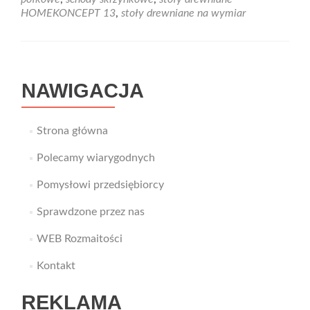
w
HOMEKONCEPT 13
,
stoły drewniane na wymiar
stylu
HomeKONCEPT
13
–
zainwestuj
NAWIGACJA
w
drewno!
Strona główna
Polecamy wiarygodnych
Pomysłowi przedsiębiorcy
Sprawdzone przez nas
WEB Rozmaitości
Kontakt
REKLAMA