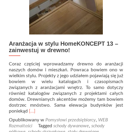
Aranżacja w stylu HomeKONCEPT 13 –
zainwestuj w drewno!
Coraz częściej wprowadzamy drewno do aranżacji
naszych domów i mieszkań. Powraca bowiem ono w
wielkim stylu. Projekty z jego udziałem pojawiają się już
bowiem w wielu katalogach i czasopismach
związanych z aranżacjami wnętrz. To samo dotyczy
również katalogów związanych z projektami całych
domów. Drewnianych akcentów możemy tam bowiem
dostrzec mnóstwo. Sama elewacja budynków jest
Read
poniekąd
[…]
more
Opublikowany w
Pomysłowi przedsiębiorcy
,
WEB
about
Rozmaitości
Tagged
schody dywanowe
,
schody
Aranżacja
półkowe
,
schody skrzynkowe
,
stoły drewniane