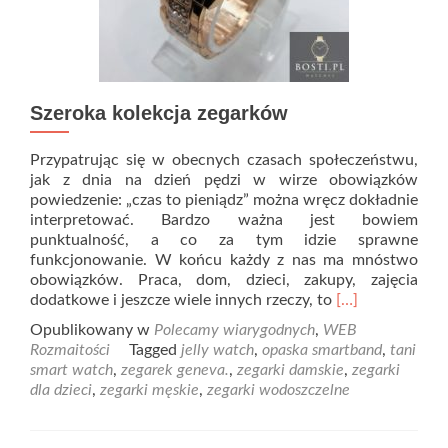
Szeroka kolekcja zegarków
Przypatrując się w obecnych czasach społeczeństwu,
jak z dnia na dzień pędzi w wirze obowiązków
powiedzenie: „czas to pieniądz” można wręcz dokładnie
interpretować. Bardzo ważna jest bowiem
punktualność, a co za tym idzie sprawne
funkcjonowanie. W końcu każdy z nas ma mnóstwo
obowiązków. Praca, dom, dzieci, zakupy, zajęcia
Read
dodatkowe i jeszcze wiele innych rzeczy, to
[…]
more
Opublikowany w
Polecamy wiarygodnych
,
WEB
about
Rozmaitości
Tagged
jelly watch
,
opaska smartband
,
tani
Szeroka
smart watch
,
zegarek geneva.
,
zegarki damskie
,
zegarki
kolekcja
dla dzieci
,
zegarki męskie
,
zegarki wodoszczelne
zegarków