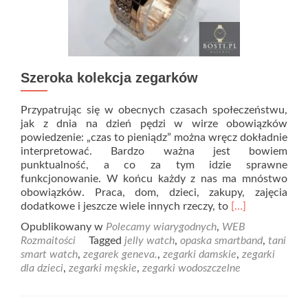
Szeroka kolekcja zegarków
Przypatrując się w obecnych czasach społeczeństwu,
jak z dnia na dzień pędzi w wirze obowiązków
powiedzenie: „czas to pieniądz” można wręcz dokładnie
interpretować. Bardzo ważna jest bowiem
punktualność, a co za tym idzie sprawne
funkcjonowanie. W końcu każdy z nas ma mnóstwo
obowiązków. Praca, dom, dzieci, zakupy, zajęcia
Read
dodatkowe i jeszcze wiele innych rzeczy, to
[…]
more
Opublikowany w
Polecamy wiarygodnych
,
WEB
about
Rozmaitości
Tagged
jelly watch
,
opaska smartband
,
tani
Szeroka
smart watch
,
zegarek geneva.
,
zegarki damskie
,
zegarki
kolekcja
dla dzieci
,
zegarki męskie
,
zegarki wodoszczelne
zegarków