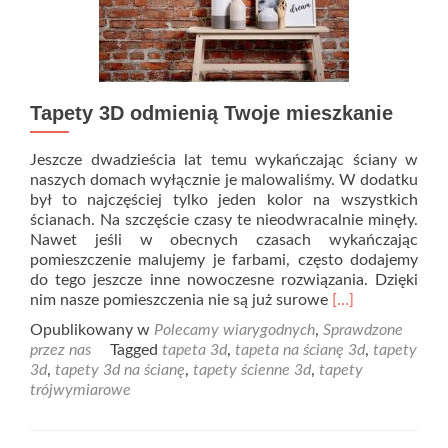
Tapety 3D odmienią Twoje mieszkanie
Jeszcze dwadzieścia lat temu wykańczając ściany w
naszych domach wyłącznie je malowaliśmy. W dodatku
był to najczęściej tylko jeden kolor na wszystkich
ścianach. Na szczęście czasy te nieodwracalnie minęły.
Nawet jeśli w obecnych czasach wykańczając
pomieszczenie malujemy je farbami, często dodajemy
do tego jeszcze inne nowoczesne rozwiązania. Dzięki
Read
nim nasze pomieszczenia nie są już surowe
[…]
more
Opublikowany w
Polecamy wiarygodnych
,
Sprawdzone
about
przez nas
Tagged
tapeta 3d
,
tapeta na ścianę 3d
,
tapety
Tapety
3d
,
tapety 3d na ścianę
,
tapety ścienne 3d
,
tapety
3D
trójwymiarowe
odmienią
Twoje
mieszkanie