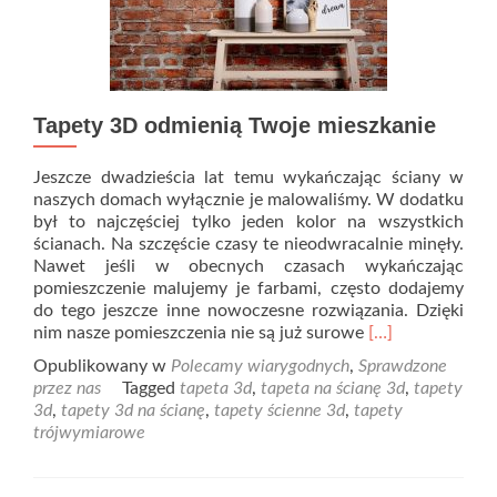
Tapety 3D odmienią Twoje mieszkanie
Jeszcze dwadzieścia lat temu wykańczając ściany w
naszych domach wyłącznie je malowaliśmy. W dodatku
był to najczęściej tylko jeden kolor na wszystkich
ścianach. Na szczęście czasy te nieodwracalnie minęły.
Nawet jeśli w obecnych czasach wykańczając
pomieszczenie malujemy je farbami, często dodajemy
do tego jeszcze inne nowoczesne rozwiązania. Dzięki
Read
nim nasze pomieszczenia nie są już surowe
[…]
more
Opublikowany w
Polecamy wiarygodnych
,
Sprawdzone
about
przez nas
Tagged
tapeta 3d
,
tapeta na ścianę 3d
,
tapety
Tapety
3d
,
tapety 3d na ścianę
,
tapety ścienne 3d
,
tapety
3D
trójwymiarowe
odmienią
Twoje
mieszkanie