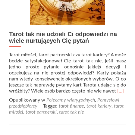
Tarot tak nie udzieli Ci odpowiedzi na
wiele nurtujących Cię pytań
Tarot miłości, tarot partnerski czy tarot kariery? A może
będzie satysfakcjonował Cię tarot tak nie, jeśli masz
jedno proste pytanie odnośnie jakiejś decyzji i
oczekujesz na nie prostej odpowiedzi? Karty pokażą
nam wtedy konsekwencje określonych wyborów. O co
jeszcze tak naprawdę pytamy kart Tarota udając się do
Read
wróżbity? Wiele osób bardzo często nie wie nawet
[…]
more
Opublikowany w
Polecamy wiarygodnych
,
Pomysłowi
about
przedsiębiorcy
Tagged
tarot finanse
,
tarot kariery
,
tarot
Tarot
miłości
,
tarot partnerski
,
tarot tak nie
tak
nie
udzieli
Ci