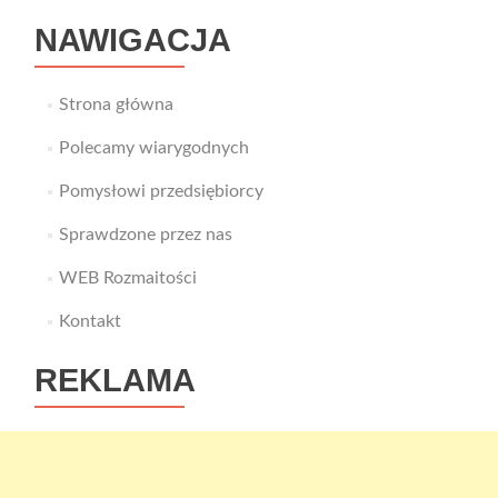
odpowie
NAWIGACJA
na
wiele
nurtują
Cię
Strona główna
pytań
Polecamy wiarygodnych
Pomysłowi przedsiębiorcy
Sprawdzone przez nas
WEB Rozmaitości
Kontakt
REKLAMA