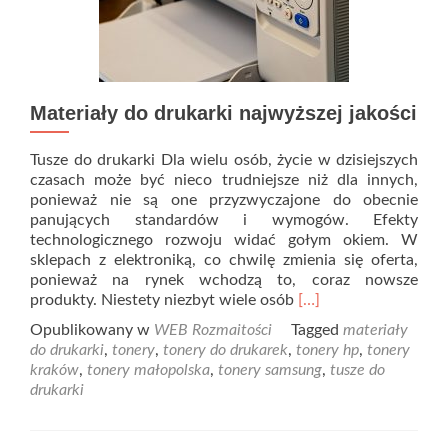
Materiały do drukarki najwyższej jakości
Tusze do drukarki Dla wielu osób, życie w dzisiejszych
czasach może być nieco trudniejsze niż dla innych,
ponieważ nie są one przyzwyczajone do obecnie
panujących standardów i wymogów. Efekty
technologicznego rozwoju widać gołym okiem. W
sklepach z elektroniką, co chwilę zmienia się oferta,
ponieważ na rynek wchodzą to, coraz nowsze
Read
produkty. Niestety niezbyt wiele osób
[…]
more
Opublikowany w
WEB Rozmaitości
Tagged
materiały
about
do drukarki
,
tonery
,
tonery do drukarek
,
tonery hp
,
tonery
Materiały
kraków
,
tonery małopolska
,
tonery samsung
,
tusze do
do
drukarki
drukarki
najwyższej
jakości