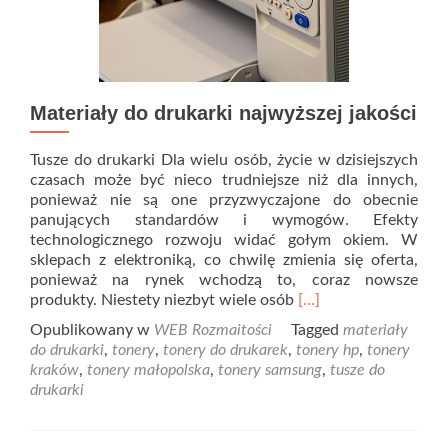
Materiały do drukarki najwyższej jakości
Tusze do drukarki Dla wielu osób, życie w dzisiejszych
czasach może być nieco trudniejsze niż dla innych,
ponieważ nie są one przyzwyczajone do obecnie
panujących standardów i wymogów. Efekty
technologicznego rozwoju widać gołym okiem. W
sklepach z elektroniką, co chwilę zmienia się oferta,
ponieważ na rynek wchodzą to, coraz nowsze
Read
produkty. Niestety niezbyt wiele osób
[…]
more
Opublikowany w
WEB Rozmaitości
Tagged
materiały
about
do drukarki
,
tonery
,
tonery do drukarek
,
tonery hp
,
tonery
Materiały
kraków
,
tonery małopolska
,
tonery samsung
,
tusze do
do
drukarki
drukarki
najwyższej
jakości