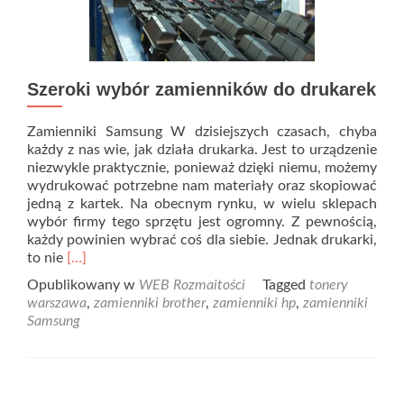
Szeroki wybór zamienników do drukarek
Zamienniki Samsung W dzisiejszych czasach, chyba
każdy z nas wie, jak działa drukarka. Jest to urządzenie
niezwykle praktycznie, ponieważ dzięki niemu, możemy
wydrukować potrzebne nam materiały oraz skopiować
jedną z kartek. Na obecnym rynku, w wielu sklepach
wybór firmy tego sprzętu jest ogromny. Z pewnością,
każdy powinien wybrać coś dla siebie. Jednak drukarki,
Read
to nie
[…]
more
Opublikowany w
WEB Rozmaitości
Tagged
tonery
about
warszawa
,
zamienniki brother
,
zamienniki hp
,
zamienniki
Szeroki
Samsung
wybór
zamienników
do
drukarek