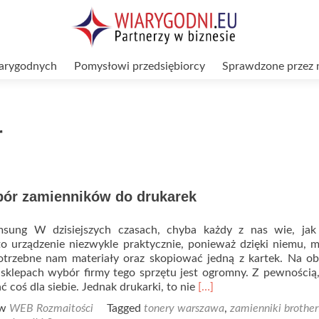
arygodnych
Pomysłowi przedsiębiorcy
Sprawdzone przez 
r
bór zamienników do drukarek
msung W dzisiejszych czasach, chyba każdy z nas wie, jak 
 to urządzenie niezwykle praktycznie, ponieważ dzięki niemu,
trzebne nam materiały oraz skopiować jedną z kartek. Na o
 sklepach wybór firmy tego sprzętu jest ogromny. Z pewnością
Read
 coś dla siebie. Jednak drukarki, to nie
[…]
more
 w
WEB Rozmaitości
Tagged
tonery warszawa
,
zamienniki brother
about