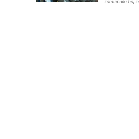
zamienniki hp
,
z