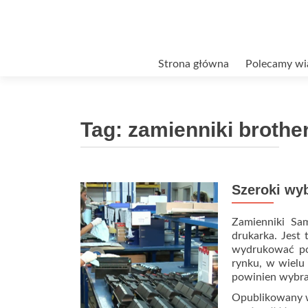
Przejdź
Strona główna
Polecamy wi
do
treści
Tag:
zamienniki brothe
Szeroki wy
Zamienniki Sa
drukarka. Jest
wydrukować po
rynku, w wielu
powinien wybrać
Opublikowany