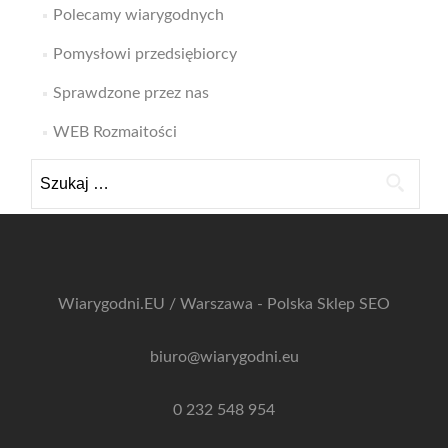
Polecamy wiarygodnych
Pomysłowi przedsiębiorcy
Sprawdzone przez nas
WEB Rozmaitości
Szukaj:
Wiarygodni.EU / Warszawa - Polska
Sklep SEO
biuro@wiarygodni.eu
0 232 548 954