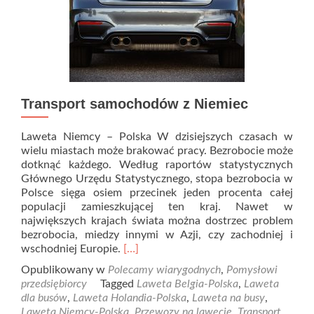
Transport samochodów z Niemiec
Laweta Niemcy – Polska W dzisiejszych czasach w
wielu miastach może brakować pracy. Bezrobocie może
dotknąć każdego. Według raportów statystycznych
Głównego Urzędu Statystycznego, stopa bezrobocia w
Polsce sięga osiem przecinek jeden procenta całej
populacji zamieszkującej ten kraj. Nawet w
największych krajach świata można dostrzec problem
bezrobocia, miedzy innymi w Azji, czy zachodniej i
Read
wschodniej Europie.
[…]
more
Opublikowany w
Polecamy wiarygodnych
,
Pomysłowi
about
przedsiębiorcy
Tagged
Laweta Belgia-Polska
,
Laweta
Transport
dla busów
,
Laweta Holandia-Polska
,
Laweta na busy
,
samochodów
Laweta Niemcy-Polska
,
Przewozy na lawecie
,
Transport