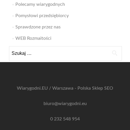
Polecamy wiarygodnych
Pomysłowi przedsiębiorcy
Sprawdzone przez nas
WEB Rozmaitości
Szukaj:
Wiarygodni.EU / Warszawa - Polska
Sklep SEO
biuro@wiarygodni.eu
0 232 548 954