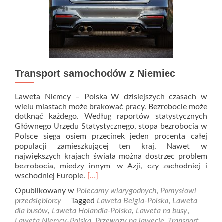
Transport samochodów z Niemiec
Laweta Niemcy – Polska W dzisiejszych czasach w
wielu miastach może brakować pracy. Bezrobocie może
dotknąć każdego. Według raportów statystycznych
Głównego Urzędu Statystycznego, stopa bezrobocia w
Polsce sięga osiem przecinek jeden procenta całej
populacji zamieszkującej ten kraj. Nawet w
największych krajach świata można dostrzec problem
bezrobocia, miedzy innymi w Azji, czy zachodniej i
Read
wschodniej Europie.
[…]
more
Opublikowany w
Polecamy wiarygodnych
,
Pomysłowi
about
przedsiębiorcy
Tagged
Laweta Belgia-Polska
,
Laweta
Transport
dla busów
,
Laweta Holandia-Polska
,
Laweta na busy
,
samochodów
Laweta Niemcy-Polska
,
Przewozy na lawecie
,
Transport